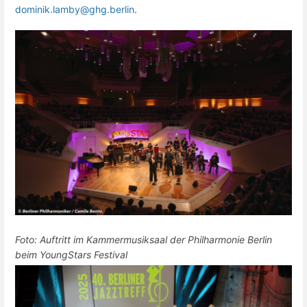
dominik.lamby@ghg.berlin
.
Foto: Auftritt im Kammermusiksaal der Philharmonie Berlin
beim YoungStars Festival