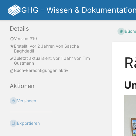
GHG - Wissen & Dokumentatio
Details
Büch
Version #10
Erstellt:
vor 2 Jahren
von
Sascha
Baghdadli
R
Zuletzt aktualisiert:
vor 1 Jahr
von
Tim
Gustmann
Buch-Berechtigungen aktiv
Un
Aktionen
Versionen
Exportieren