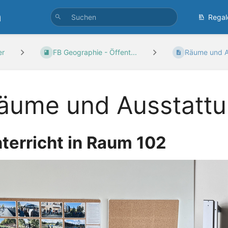
n
Regal
er
FB Geographie - Öffent...
Räume und A
äume und Ausstatt
terricht in Raum 102