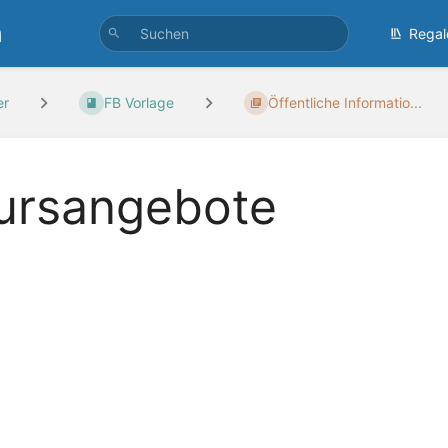
n
Regal
er
FB Vorlage
Öffentliche Informatio...
ursangebote