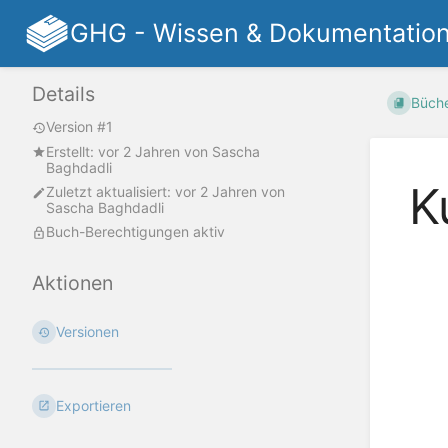
GHG - Wissen & Dokumentatio
Details
Büch
Version #1
Erstellt:
vor 2 Jahren
von
Sascha
Baghdadli
K
Zuletzt aktualisiert:
vor 2 Jahren
von
Sascha Baghdadli
Buch-Berechtigungen aktiv
Aktionen
Versionen
Exportieren