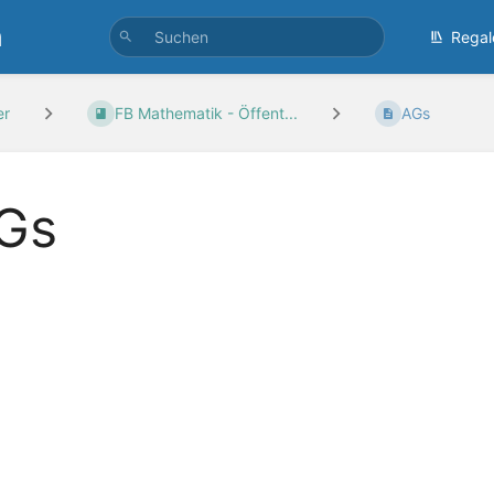
n
Regal
er
FB Mathematik - Öffent...
AGs
Gs