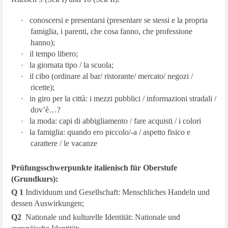
·
conoscersi e presentarsi (presentare se stessi e la propria
famiglia, i parenti, che cosa fanno, che professione
hanno);
·
il tempo libero;
·
la giornata tipo / la scuola;
·
il cibo (ordinare al bar/ ristorante/ mercato/ negozi /
ricette);
·
in giro per la città: i mezzi pubblici / informazioni stradali /
dov’è…?
·
la moda: capi di abbigliamento / fare acquisti / i colori
·
la famiglia: quando ero piccolo/-a / aspetto fisico e
carattere / le vacanze
Prüfungsschwerpunkte italienisch für Oberstufe
(Grundkurs):
Q 1
Individuum und Gesellschaft: Menschliches Handeln und
dessen Auswirkungen;
Q2
Nationale und kulturelle Identität: Nationale und