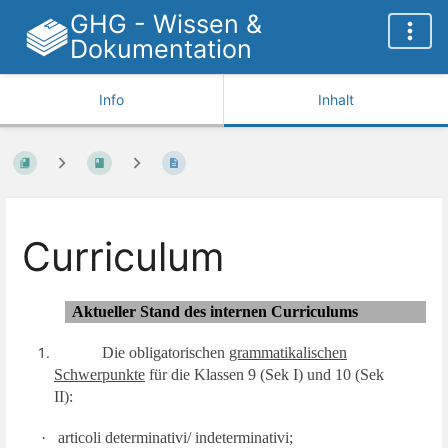
GHG - Wissen &
Dokumentation
Info
Inhalt
Curriculum
Aktueller Stand des internen Curriculums
Die obligatorischen
grammatikalischen
Schwerpunkte
für die Klassen 9 (Sek I) und 10 (Sek
II):
·
articoli determinativi/ indeterminativi;