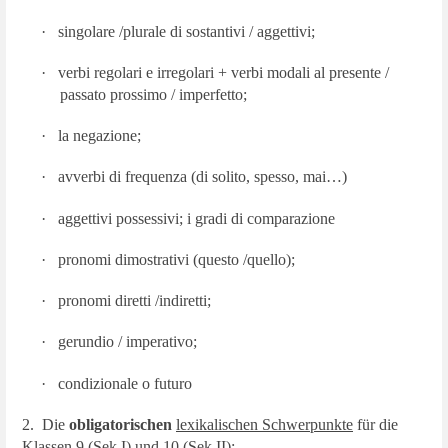
·
singolare /plurale di sostantivi / aggettivi;
·
verbi regolari e irregolari + verbi modali al presente /
passato prossimo / imperfetto;
·
la negazione;
·
avverbi di frequenza (di solito, spesso, mai…)
·
aggettivi possessivi; i gradi di comparazione
·
pronomi dimostrativi (questo /quello);
·
pronomi diretti /indiretti;
·
gerundio / imperativo;
·
condizionale o futuro
2. Die
obligatorischen
lexikalischen Schwerpunkte
für die
Klassen 9 (Sek I) und 10 (Sek II):