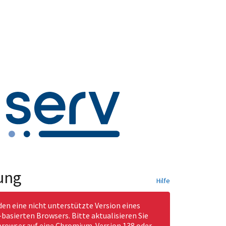
ung
Hilfe
den eine nicht unterstützte Version eines
asierten Browsers. Bitte aktualisieren Sie
rowser auf eine Chromium-Version 138 oder